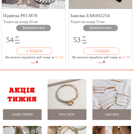
Підвіска P013878
Заколка ZAK002254
Усього на складі 24 шт.
Усього на складі 33 шт.
Викупити все
Викупити все
00
00
54
53
грн
грн
У КОШИК
У КОШИК
Ви можете придбати цей товар за
43.20
Ви можете придбати цей товар за
42.40
грн
грн
АКЦІЯ ТИЖНЯ
БРАСЛЕТИ
ЗАКОЛКИ