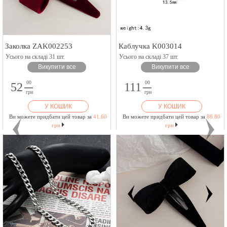
Заколка ZAK002253
Каблучка K003014
Усього на складі 31 шт.
Усього на складі 37 шт.
Викупити все
Викупити все
00
00
52
111
грн
грн
У КОШИК
У КОШИК
Ви можете придбати цей товар за
41.60
Ви можете придбати цей товар за
88.80
грн
грн