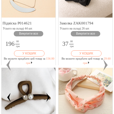
Підвіска P014621
Заколка ZAK001794
Усього на складі 44 шт.
Усього на складі 26 шт.
Викупити все
Викупити все
00
00
196
37
грн
грн
У КОШИК
У КОШИК
Ви можете придбати цей товар за
156.80
Ви можете придбати цей товар за
29.60
грн
грн