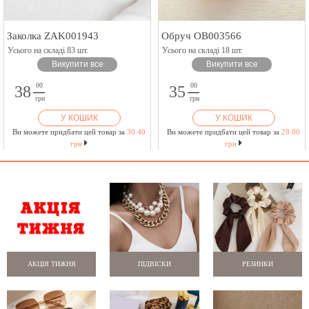
Заколка ZAK001943
Обруч OB003566
Усього на складі 83 шт.
Усього на складі 18 шт.
Викупити все
Викупити все
00
00
38
35
грн
грн
У КОШИК
У КОШИК
Ви можете придбати цей товар за
30.40
Ви можете придбати цей товар за
28.00
грн
грн
АКЦІЯ ТИЖНЯ
ПІДВІСКИ
РЕЗИНКИ