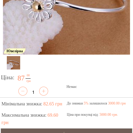
Ювелірна
00
Ціна:
87
грн
Немає
Мінімальна знижка:
82.65 грн
До знижки
5%
залишилося
3000.00 грн
Максимальна знижка:
69.60
Ціна при покупці від:
5000.00 грн.
грн