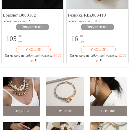
Браслет B009162
Резинка REZ003419
Усього на складі 2 шт.
Усього на складі 10 шт.
Викупити все
Викупити все
00
00
105
16
грн
грн
У КОШИК
У КОШИК
Ви можете придбати цей товар за
84.00
Ви можете придбати цей товар за
12.80
грн
грн
ПІДВІСКИ
БРАСЛЕТИ
СЕРЕЖКИ