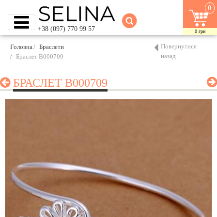
0
+38 (097) 770 99 57
0
грн
Повернутися
Головна
Браслети
назад
Браслет B000709
БРАСЛЕТ B000709