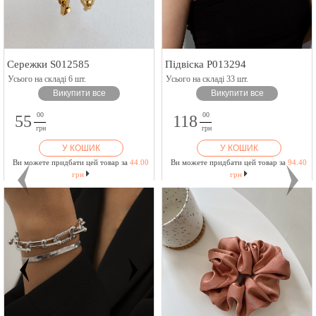
Сережки S012585
Підвіска P013294
Усього на складі 6 шт.
Усього на складі 33 шт.
Викупити все
Викупити все
00
00
55
118
грн
грн
У КОШИК
У КОШИК
Ви можете придбати цей товар за
44.00
Ви можете придбати цей товар за
94.40
грн
грн