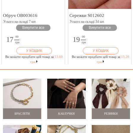
Обруч OB003616
Сережки S012602
Усього на складі 7 шт.
Усього на складі 34 шт.
Викупити все
Викупити все
00
00
17
19
грн
грн
У КОШИК
У КОШИК
Ви можете придбати цей товар за
13.60
Ви можете придбати цей товар за
15.20
грн
грн
БРАСЛЕТИ
КАБЛУЧКИ
РЕЗИНКИ