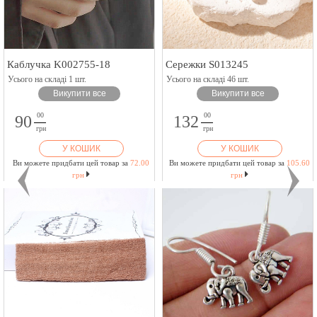
Каблучка K002755-18
Сережки S013245
Усього на складі 1 шт.
Усього на складі 46 шт.
Викупити все
Викупити все
00
00
90
132
грн
грн
У КОШИК
У КОШИК
Ви можете придбати цей товар за
72.00
Ви можете придбати цей товар за
105.60
грн
грн