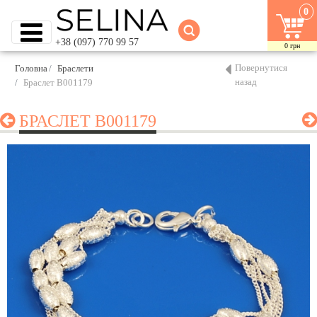
0
+38 (097) 770 99 57
0
грн
Повернутися
Головна
Браслети
назад
Браслет B001179
БРАСЛЕТ B001179