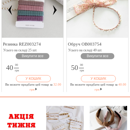
Резинка REZ003274
Обруч OB003754
Усього на складі 25 шт.
Усього на складі 49 шт.
Викупити все
Викупити все
00
00
40
50
грн
грн
У КОШИК
У КОШИК
Ви можете придбати цей товар за
32.00
Ви можете придбати цей товар за
40.00
грн
грн