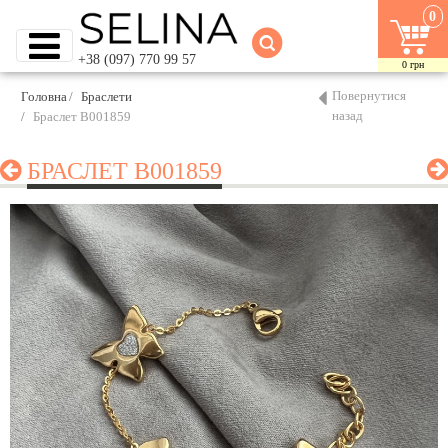
0
+38 (097) 770 99 57
0
грн
Повернутися
Головна
Браслети
назад
Браслет B001859
БРАСЛЕТ B001859