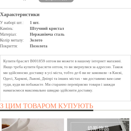
Характеристики
У наборі шт.:
1 шт.
Камінь:
Штучний кристал
Матеріал:
Нержавіюча сталь
Колір металу:
Золото
Покриття:
Позолота
Купити браслет B001859 оптом ви можете в нашому інтернет магазині.
Якщо треба купити браслети оптом, то ви звернулися за адресою. Також
ми здійснюємо доставку в усі міста, тобто де-б ви не замовили - в Києві,
Одесі, Харкові, Львові, Дніпрі та інших містах - ми доставимо вам саме
туди, куди ви побажаєте. Ми старанно перевіряємо товари і завжди
намагаємося максимально швидко здійснити доставку.
З ЦИМ ТОВАРОМ КУПУЮТЬ