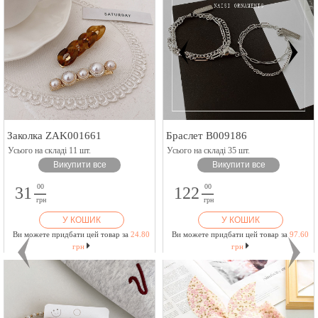
Заколка ZAK001661
Браслет B009186
Усього на складі 11 шт.
Усього на складі 35 шт.
Викупити все
Викупити все
00
00
31
122
грн
грн
У КОШИК
У КОШИК
Ви можете придбати цей товар за
24.80
Ви можете придбати цей товар за
97.60
грн
грн