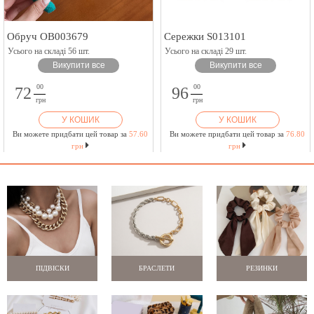
Обруч OB003679
Сережки S013101
Усього на складі 56 шт.
Усього на складі 29 шт.
Викупити все
Викупити все
00
00
72
96
грн
грн
У КОШИК
У КОШИК
Ви можете придбати цей товар за
57.60
Ви можете придбати цей товар за
76.80
грн
грн
ПІДВІСКИ
БРАСЛЕТИ
РЕЗИНКИ