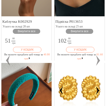
Каблучка K002929
Підвіска P013653
Усього на складі 28 шт.
Усього на складі 25 шт.
Викупити все
Викупити все
00
00
51
102
грн
грн
У КОШИК
У КОШИК
Ви можете придбати цей товар за
40.80
Ви можете придбати цей товар за
81.60
грн
грн