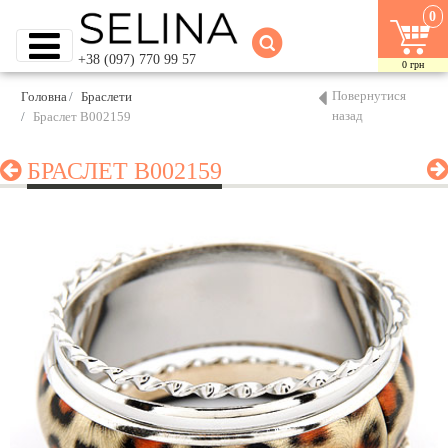
0
+38 (097) 770 99 57
0
грн
Повернутися
Головна
Браслети
назад
Браслет B002159
БРАСЛЕТ B002159