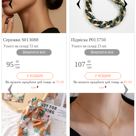
Сережки S013088
Підвіска P013750
Усього на складі 53 шт.
Усього на складі 23 шт.
Викупити все
Викупити все
00
00
95
107
грн
грн
У КОШИК
У КОШИК
Ви можете придбати цей товар за
76.00
Ви можете придбати цей товар за
85.60
грн
грн