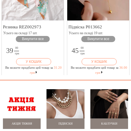
Резинка REZ002973
Підвіска P013662
Усього на складі 17 шт.
Усього на складі 19 шт.
Викупити все
Викупити все
00
00
39
45
грн
грн
У КОШИК
У КОШИК
Ви можете придбати цей товар за
31.20
Ви можете придбати цей товар за
36.00
грн
грн
АКЦІЯ ТИЖНЯ
ПІДВІСКИ
КАБЛУЧКИ