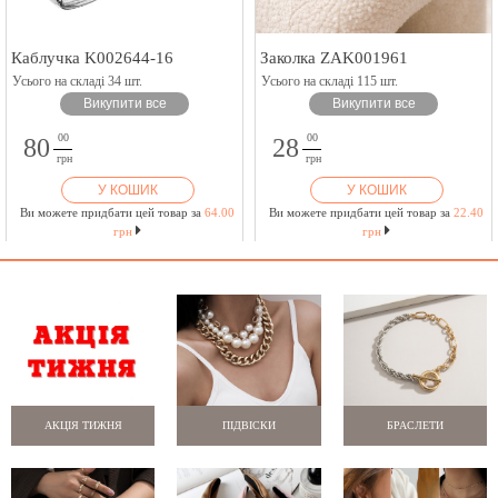
Каблучка K002644-16
Заколка ZAK001961
Усього на складі 34 шт.
Усього на складі 115 шт.
Викупити все
Викупити все
00
00
80
28
грн
грн
У КОШИК
У КОШИК
Ви можете придбати цей товар за
64.00
Ви можете придбати цей товар за
22.40
грн
грн
АКЦІЯ ТИЖНЯ
ПІДВІСКИ
БРАСЛЕТИ