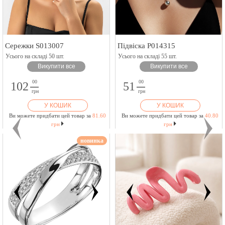
Сережки S013007
Підвіска P014315
Усього на складі 50 шт.
Усього на складі 55 шт.
Викупити все
Викупити все
00
00
102
51
грн
грн
У КОШИК
У КОШИК
Ви можете придбати цей товар за
81.60
Ви можете придбати цей товар за
40.80
грн
грн
новинка