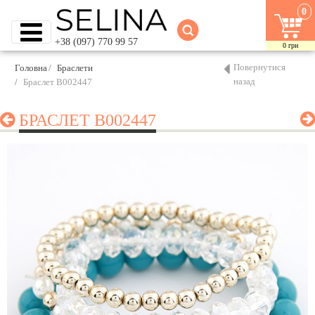
0
+38 (097) 770 99 57
0
грн
Повернутися
Головна
Браслети
назад
Браслет B002447
БРАСЛЕТ B002447