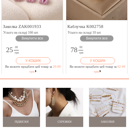
Заколка ZAK001933
Каблучка K002758
Усього на складі 166 шт.
Усього на складі 10 шт.
Викупити все
Викупити все
00
00
25
78
грн
грн
У КОШИК
У КОШИК
Ви можете придбати цей товар за
20.00
Ви можете придбати цей товар за
62.40
грн
грн
ПІДВІСКИ
СЕРЕЖКИ
ЗАКОЛКИ