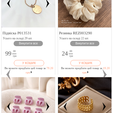
Підвіска P013531
Резинка REZ003290
Усього на складі 29 шт.
Усього на складі 22 шт.
Викупити все
Викупити все
00
00
99
24
грн
грн
У КОШИК
У КОШИК
Ви можете придбати цей товар за
79.20
Ви можете придбати цей товар за
19.20
грн
грн