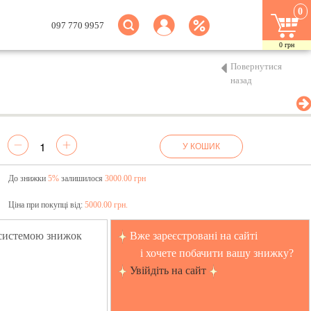
0
097 770 9957
0
грн
Повернутися
назад
У КОШИК
До знижки
5%
залишилося
3000.00 грн
Ціна при покупці від:
5000.00 грн.
 системою знижок
Вже зареєстровані на сайті
і хочете побачити вашу знижку?
Увійдіть на сайт