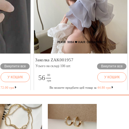
Заколка ZAK001957
Усього на складі 106 шт.
Викупити все
Викупити все
00
56
У КОШИК
У КОШИК
грн
а
72.00 грн
Ви можете придбати цей товар за
44.80 грн