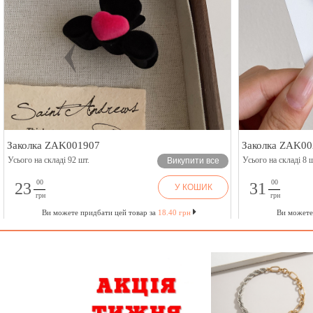
Заколка ZAK001907
Заколка ZAK00
Усього на складі 92 шт.
Усього на складі 8 ш
Викупити все
00
00
23
31
У КОШИК
грн
грн
Ви можете придбати цей товар за
18.40 грн
Ви можете