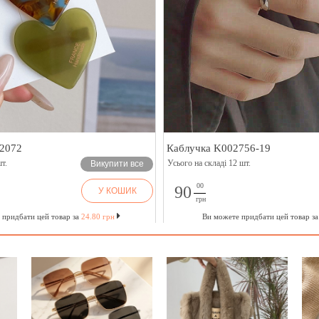
2072
Каблучка K002756-19
т.
Усього на складі 12 шт.
Викупити все
00
90
У КОШИК
грн
 придбати цей товар за
24.80 грн
Ви можете придбати цей товар з