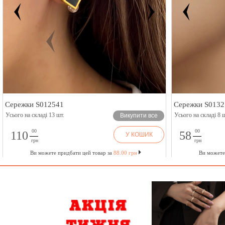
Сережки S012541
Сережки S0132
Усього на складі 13 шт.
Усього на складі 8 ш
Викупити все
00
00
110
58
У КОШИК
грн
грн
Ви можете придбати цей товар за
88.00 грн
Ви можете