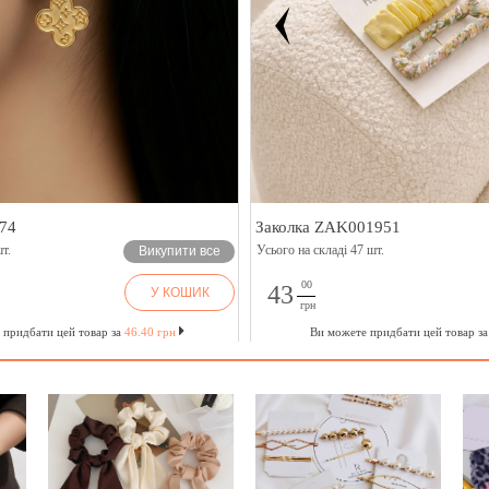
74
Заколка ZAK001951
т.
Усього на складі 47 шт.
Викупити все
00
43
У КОШИК
грн
 придбати цей товар за
46.40 грн
Ви можете придбати цей товар з