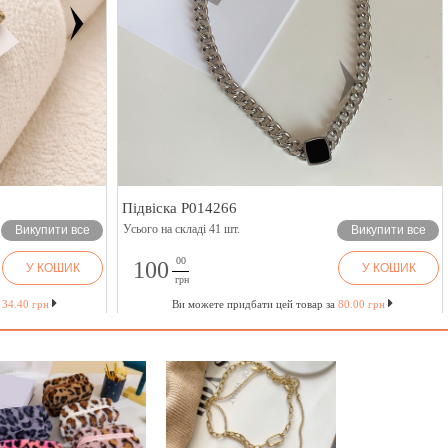
Підвіска P014266
Усього на складі 41 шт.
Викупити все
Викупити все
00
100
У КОШИК
У КОШИК
грн
а
34.40 грн
Ви можете придбати цей товар за
80.00 грн