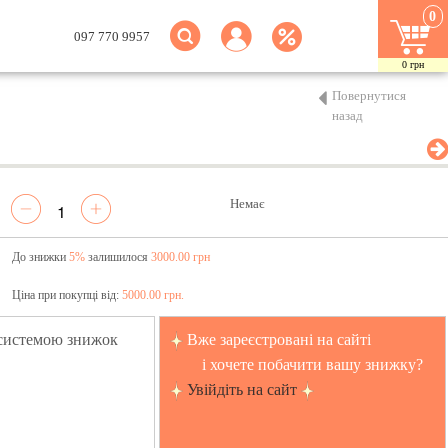
0
097 770 9957
0
грн
Повернутися
назад
Немає
До знижки
5%
залишилося
3000.00 грн
Ціна при покупці від:
5000.00 грн.
 системою знижок
Вже зареєстровані на сайті
і хочете побачити вашу знижку?
Увійдіть на сайт