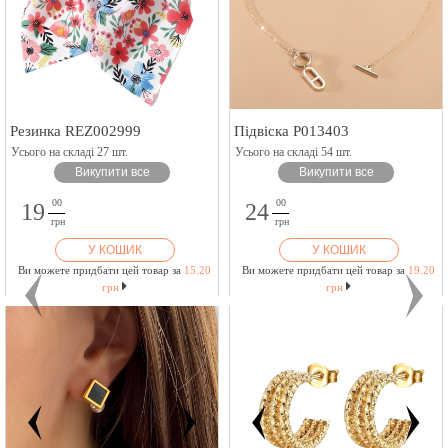
Резинка REZ002999
Підвіска P013403
Усього на складі 27 шт.
Усього на складі 54 шт.
Викупити все
Викупити все
00
00
19
24
грн
грн
У КОШИК
У КОШИК
Ви можете придбати цей товар за
15.20
Ви можете придбати цей товар за
19.20
грн
грн