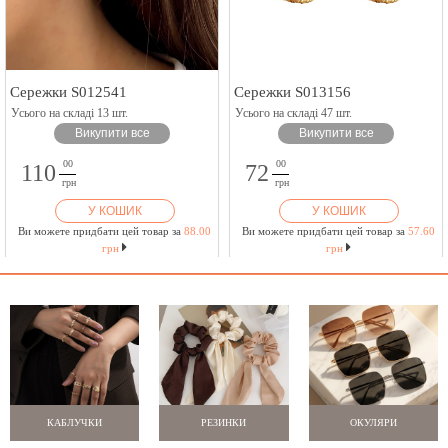
Сережки S012541
Сережки S013156
Усього на складі 13 шт.
Усього на складі 47 шт.
Викупити все
Викупити все
00
00
110
72
грн
грн
У КОШИК
У КОШИК
Ви можете придбати цей товар за
88.00
Ви можете придбати цей товар за
57.60
грн
грн
КАБЛУЧКИ
РЕЗИНКИ
ОКУЛЯРИ