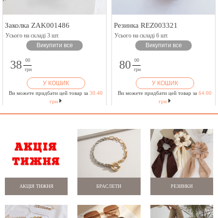
Заколка ZAK001486
Резинка REZ003321
Усього на складі 3 шт.
Усього на складі 6 шт.
Викупити все
Викупити все
00
00
38
80
грн
грн
У КОШИК
У КОШИК
Ви можете придбати цей товар за
30.40
Ви можете придбати цей товар за
64.00
грн
грн
АКЦІЯ ТИЖНЯ
БРАСЛЕТИ
РЕЗИНКИ