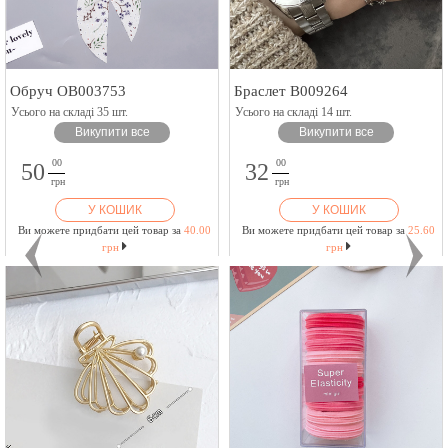
Обруч OB003753
Браслет B009264
Усього на складі 35 шт.
Усього на складі 14 шт.
Викупити все
Викупити все
00
00
50
32
грн
грн
У КОШИК
У КОШИК
Ви можете придбати цей товар за
40.00
Ви можете придбати цей товар за
25.60
грн
грн