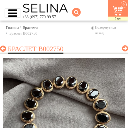
0
+38 (097) 770 99 57
0
грн
Повернутися
Головна
Браслети
назад
Браслет B002750
БРАСЛЕТ B002750