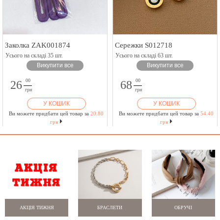
Заколка ZAK001874
Сережки S012718
Усього на складі 35 шт.
Усього на складі 63 шт.
Викупити все
Викупити все
00
00
26
68
грн
грн
У КОШИК
У КОШИК
Ви можете придбати цей товар за
20.80
Ви можете придбати цей товар за
54.40
грн
грн
АКЦІЯ ТИЖНЯ
БРАСЛЕТИ
ОБРУЧІ