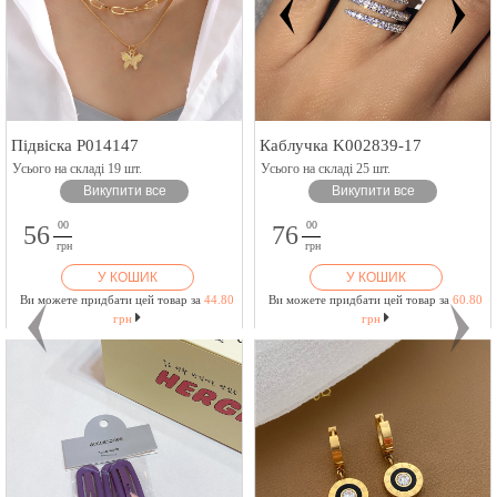
Підвіска P014147
Каблучка K002839-17
Усього на складі 19 шт.
Усього на складі 25 шт.
Викупити все
Викупити все
00
00
56
76
грн
грн
У КОШИК
У КОШИК
Ви можете придбати цей товар за
44.80
Ви можете придбати цей товар за
60.80
грн
грн