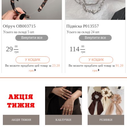
Обруч OB003715
Підвіска P013557
Усього на складі 5 шт.
Усього на складі 24 шт.
Викупити все
Викупити все
00
00
29
114
грн
грн
У КОШИК
У КОШИК
Ви можете придбати цей товар за
23.20
Ви можете придбати цей товар за
91.20
грн
грн
АКЦІЯ ТИЖНЯ
КАБЛУЧКИ
РЕЗИНКИ