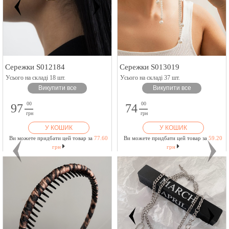
Сережки S012184
Сережки S013019
Усього на складі 18 шт.
Усього на складі 37 шт.
Викупити все
Викупити все
00
00
97
74
грн
грн
У КОШИК
У КОШИК
Ви можете придбати цей товар за
77.60
Ви можете придбати цей товар за
59.20
грн
грн