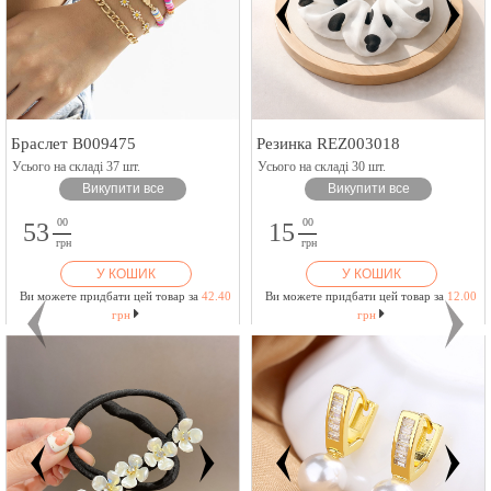
Браслет B009475
Резинка REZ003018
Усього на складі 37 шт.
Усього на складі 30 шт.
Викупити все
Викупити все
00
00
53
15
грн
грн
У КОШИК
У КОШИК
Ви можете придбати цей товар за
42.40
Ви можете придбати цей товар за
12.00
грн
грн