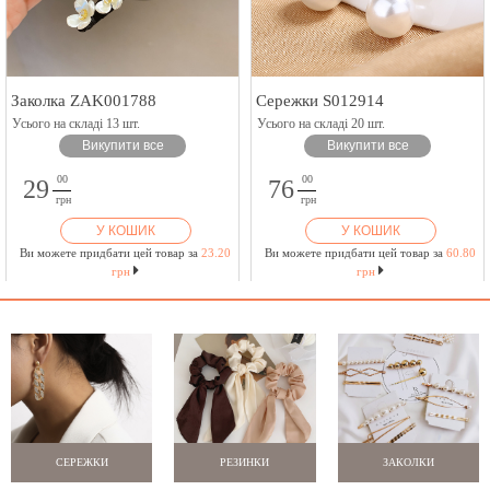
Заколка ZAK001788
Сережки S012914
Усього на складі 13 шт.
Усього на складі 20 шт.
Викупити все
Викупити все
00
00
29
76
грн
грн
У КОШИК
У КОШИК
Ви можете придбати цей товар за
23.20
Ви можете придбати цей товар за
60.80
грн
грн
СЕРЕЖКИ
РЕЗИНКИ
ЗАКОЛКИ