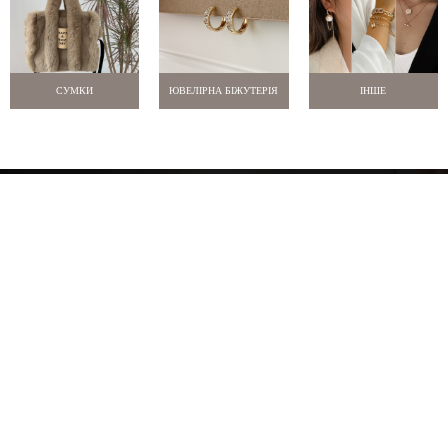
СУМКИ
ЮВЕЛІРНА БІЖУТЕРІЯ
ІНШЕ
Про нас
Оплата і доставка
Новини
Відгуки
Знижки
Контакти
м. Одеса
+38 097 770 9957
info@selina.com.ua