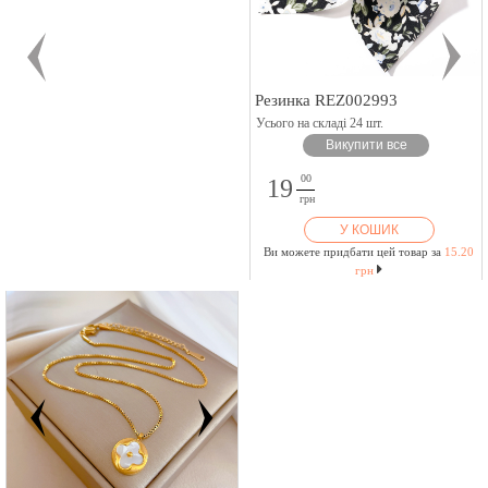
Резинка REZ002993
Усього на складі 24 шт.
Викупити все
00
19
грн
У КОШИК
Ви можете придбати цей товар за
15.20
грн