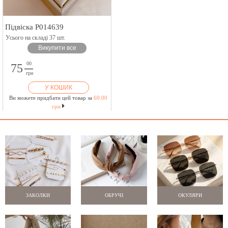
Підвіска P014639
Усього на складі 37 шт.
Викупити все
00
75
грн
У КОШИК
Ви можете придбати цей товар за
60.00
грн
ЗАКОЛКИ
ОБРУЧІ
ОКУЛЯРИ