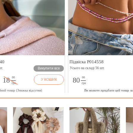
40
Підвіска P014558
т.
Усього на складі 56 шт.
Викупити все
00
00
18
80
У КОШИК
грн
грн
йний товар (Знижка відсутня)
Ви можете придбати цей товар з