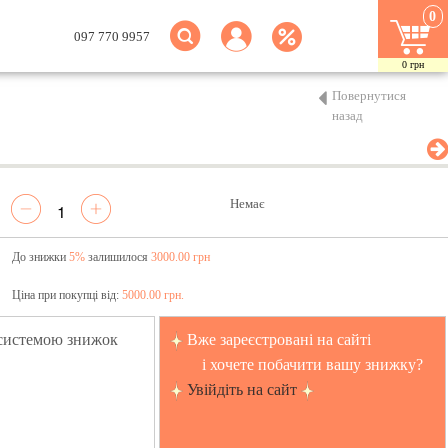
0
097 770 9957
0
грн
Повернутися
назад
Немає
До знижки
5%
залишилося
3000.00 грн
Ціна при покупці від:
5000.00 грн.
 системою знижок
Вже зареєстровані на сайті
і хочете побачити вашу знижку?
Увійдіть на сайт