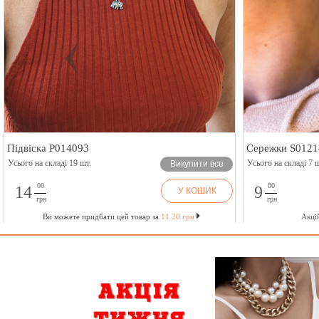
Підвіска P014093
Сережки S0121
Усього на складі 19 шт.
Усього на складі 7 ш
Викупити все
00
00
14
9
У КОШИК
грн
грн
Ви можете придбати цей товар за
11.20 грн
Акці