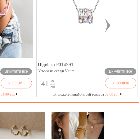
Підвіска P014391
Усього на складі 59 шт.
Викупити все
Викупити все
00
41
У КОШИК
У КОШИК
грн
а
64.00 грн
Ви можете придбати цей товар за
32.80 грн