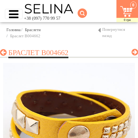
0
+38 (097) 770 99 57
0
грн
Повернутися
Головна
Браслети
назад
Браслет B004662
БРАСЛЕТ B004662