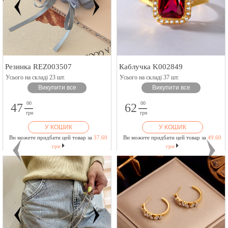
Резинка REZ003507
Каблучка K002849
Усього на складі 23 шт.
Усього на складі 37 шт.
Викупити все
Викупити все
00
00
47
62
грн
грн
У КОШИК
У КОШИК
Ви можете придбати цей товар за
37.60
Ви можете придбати цей товар за
49.60
грн
грн