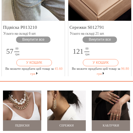
Підвіска P013210
Сережки S012791
Усього на складі 6 шт.
Усього на складі 21 шт.
Викупити все
Викупити все
00
00
57
121
грн
грн
У КОШИК
У КОШИК
Ви можете придбати цей товар за
45.60
Ви можете придбати цей товар за
96.80
грн
грн
ПІДВІСКИ
СЕРЕЖКИ
КАБЛУЧКИ