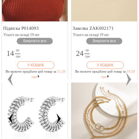
Підвіска P014093
Заколка ZAK002171
Усього на складі 19 шт.
Усього на складі 19 шт.
Викупити все
Викупити все
00
00
14
24
грн
грн
У КОШИК
У КОШИК
Ви можете придбати цей товар за
11.20
Ви можете придбати цей товар за
19.20
грн
грн