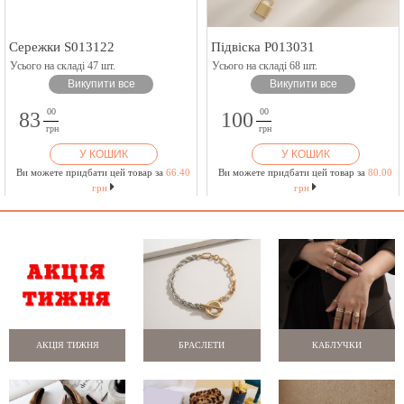
Сережки S013122
Підвіска P013031
Усього на складі 47 шт.
Усього на складі 68 шт.
Викупити все
Викупити все
00
00
83
100
грн
грн
У КОШИК
У КОШИК
Ви можете придбати цей товар за
66.40
Ви можете придбати цей товар за
80.00
грн
грн
АКЦІЯ ТИЖНЯ
БРАСЛЕТИ
КАБЛУЧКИ