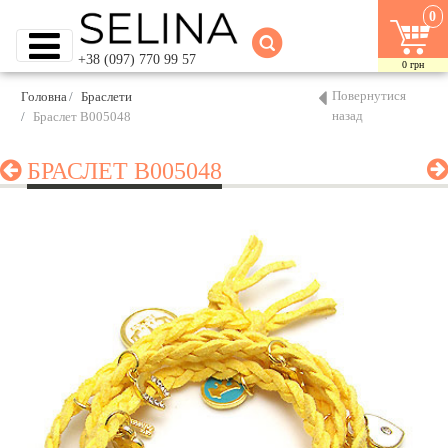
0
+38 (097) 770 99 57
0
грн
Повернутися
Головна
Браслети
назад
Браслет B005048
БРАСЛЕТ B005048