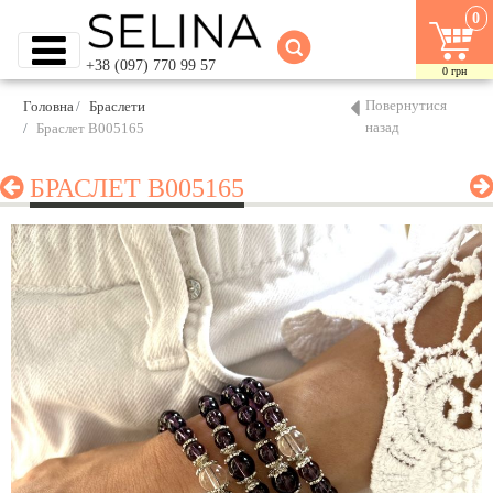
0
+38 (097) 770 99 57
0
грн
Повернутися
Головна
Браслети
назад
Браслет B005165
БРАСЛЕТ B005165