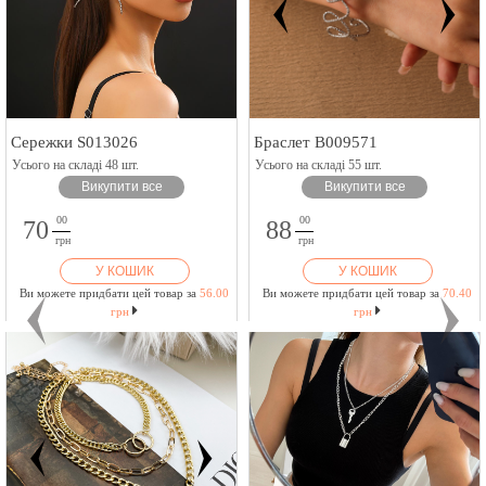
Сережки S013026
Браслет B009571
Усього на складі 48 шт.
Усього на складі 55 шт.
Викупити все
Викупити все
00
00
70
88
грн
грн
У КОШИК
У КОШИК
Ви можете придбати цей товар за
56.00
Ви можете придбати цей товар за
70.40
грн
грн