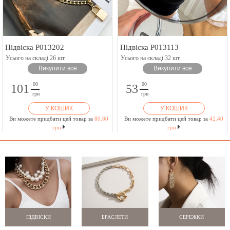
Підвіска P013202
Підвіска P013113
Усього на складі 26 шт.
Усього на складі 32 шт.
Викупити все
Викупити все
00
00
101
53
грн
грн
У КОШИК
У КОШИК
Ви можете придбати цей товар за
80.80
Ви можете придбати цей товар за
42.40
грн
грн
ПІДВІСКИ
БРАСЛЕТИ
СЕРЕЖКИ