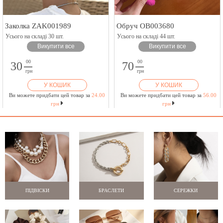
Заколка ZAK001989
Обруч OB003680
Усього на складі 30 шт.
Усього на складі 44 шт.
Викупити все
Викупити все
00
00
30
70
грн
грн
У КОШИК
У КОШИК
Ви можете придбати цей товар за
24.00
Ви можете придбати цей товар за
56.00
грн
грн
ПІДВІСКИ
БРАСЛЕТИ
СЕРЕЖКИ