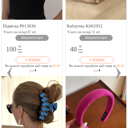
Підвіска P013030
Каблучка K002952
Усього на складі 87 шт.
Усього на складі 31 шт.
Викупити все
Викупити все
00
00
100
48
грн
грн
У КОШИК
У КОШИК
Ви можете придбати цей товар за
80.00
Ви можете придбати цей товар за
38.40
грн
грн