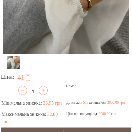
00
Ціна:
41
грн
Немає
Мінімальна знижка:
38.95 грн
До знижки
5%
залишилося
3000.00 грн
Максимальна знижка:
32.80
Ціна при покупці від:
5000.00 грн.
грн