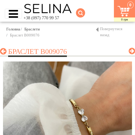
0
+38 (097) 770 99 57
0
грн
Повернутися
Головна
Браслети
назад
Браслет B009076
БРАСЛЕТ B009076