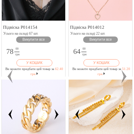
Підвіска P014154
Підвіска P014012
Усього на складі 67 шт.
Усього на складі 22 шт.
Викупити все
Викупити все
00
00
78
64
грн
грн
У КОШИК
У КОШИК
Ви можете придбати цей товар за
62.40
Ви можете придбати цей товар за
51.20
грн
грн