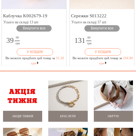
Каблучка K002679-19
Сережки S013222
Усього на складі 13 шт.
Усього на складі 37 шт.
Викупити все
Викупити все
00
00
39
131
грн
грн
У КОШИК
У КОШИК
Ви можете придбати цей товар за
31.20
Ви можете придбати цей товар за
104.80
грн
грн
АКЦІЯ ТИЖНЯ
БРАСЛЕТИ
ОБРУЧІ