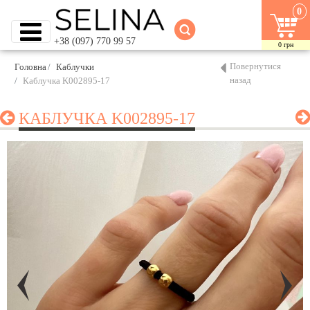
0
+38 (097) 770 99 57
0
грн
Повернутися
Головна
Каблучки
назад
Каблучка K002895-17
КАБЛУЧКА K002895-17