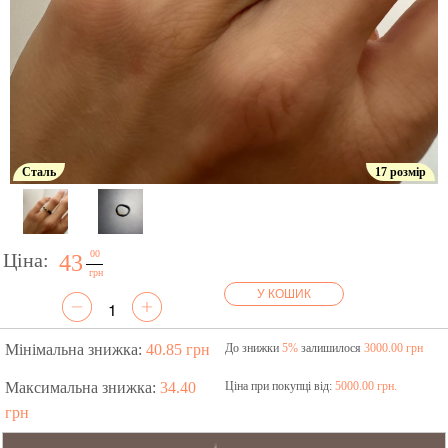
Сталь
17 розмір
00
Ціна:
43
грн
У КОШИК
Мінімальна знижка:
40.85 грн
До знижки
5%
залишилося
3000.00 грн
Максимальна знижка:
34.40
Ціна при покупці від:
5000.00 грн.
грн