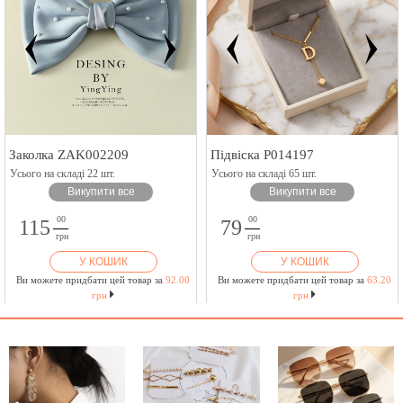
Заколка ZAK002209
Підвіска P014197
Усього на складі 22 шт.
Усього на складі 65 шт.
Викупити все
Викупити все
00
00
115
79
грн
грн
У КОШИК
У КОШИК
Ви можете придбати цей товар за
92.00
Ви можете придбати цей товар за
63.20
грн
грн