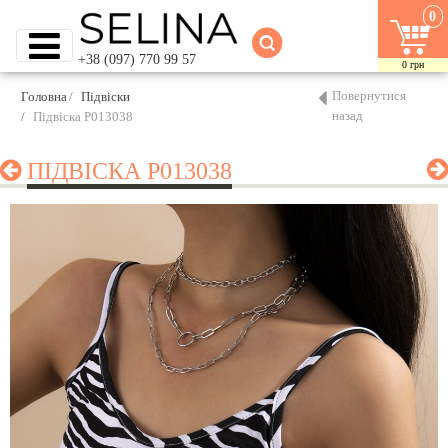
0
+38 (097) 770 99 57
0
грн
Повернутися
Головна
Підвіски
назад
Підвіска P013038
ПІДВІСКА P013038