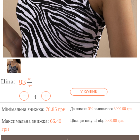
00
Ціна:
83
грн
У КОШИК
Мінімальна знижка:
78.85 грн
До знижки
5%
залишилося
3000.00 грн
Максимальна знижка:
66.40
Ціна при покупці від:
5000.00 грн.
грн