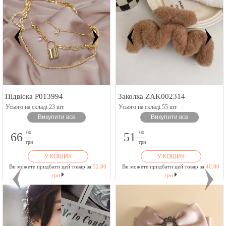
Підвіска P013994
Заколка ZAK002314
Усього на складі 23 шт.
Усього на складі 55 шт.
Викупити все
Викупити все
00
00
66
51
грн
грн
У КОШИК
У КОШИК
Ви можете придбати цей товар за
52.80
Ви можете придбати цей товар за
40.80
грн
грн