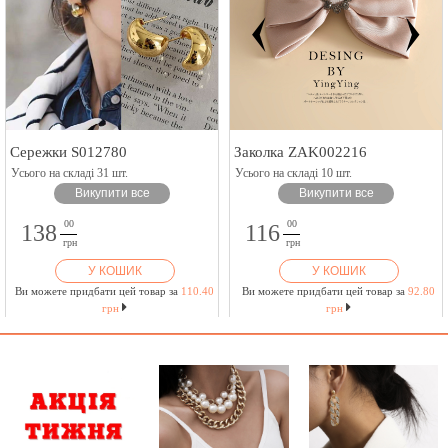
Сережки S012780
Заколка ZAK002216
Усього на складі 31 шт.
Усього на складі 10 шт.
Викупити все
Викупити все
00
00
138
116
грн
грн
У КОШИК
У КОШИК
Ви можете придбати цей товар за
110.40
Ви можете придбати цей товар за
92.80
грн
грн