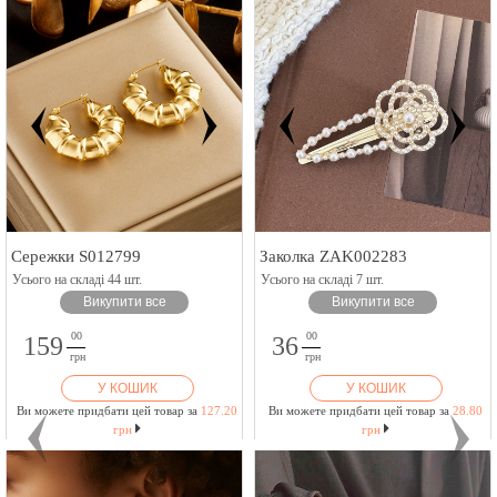
Сережки S012799
Заколка ZAK002283
Усього на складі 44 шт.
Усього на складі 7 шт.
Викупити все
Викупити все
00
00
159
36
грн
грн
У КОШИК
У КОШИК
Ви можете придбати цей товар за
127.20
Ви можете придбати цей товар за
28.80
грн
грн