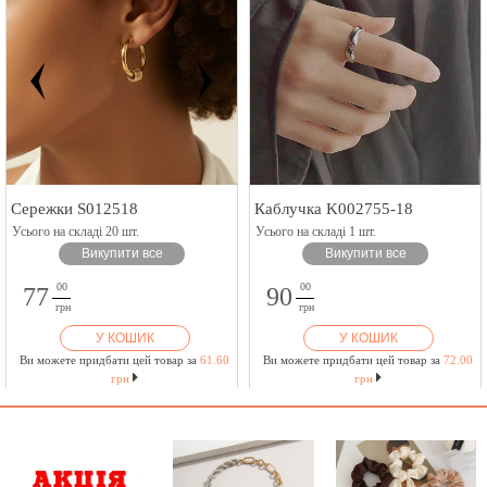
Сережки S012518
Каблучка K002755-18
Усього на складі 20 шт.
Усього на складі 1 шт.
Викупити все
Викупити все
00
00
77
90
грн
грн
У КОШИК
У КОШИК
Ви можете придбати цей товар за
61.60
Ви можете придбати цей товар за
72.00
грн
грн