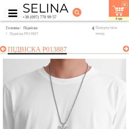
0
+38 (097) 770 99 57
0
грн
Повернутися
Головна
Підвіски
назад
Підвіска P013887
ПІДВІСКА P013887