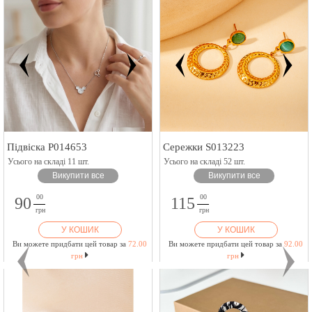
Підвіска P014653
Сережки S013223
Усього на складі 11 шт.
Усього на складі 52 шт.
Викупити все
Викупити все
00
00
90
115
грн
грн
У КОШИК
У КОШИК
Ви можете придбати цей товар за
72.00
Ви можете придбати цей товар за
92.00
грн
грн