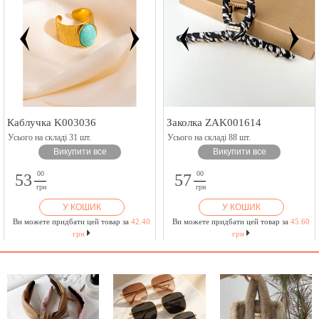
Каблучка K003036
Заколка ZAK001614
Усього на складі 31 шт.
Усього на складі 88 шт.
Викупити все
Викупити все
00
00
53
57
грн
грн
У КОШИК
У КОШИК
Ви можете придбати цей товар за
42.40
Ви можете придбати цей товар за
45.60
грн
грн