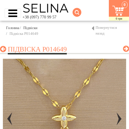
0
+38 (097) 770 99 57
0
грн
Повернутися
Головна
Підвіски
назад
Підвіска P014649
ПІДВІСКА P014649