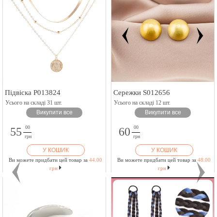
Підвіска P013824
Сережки S012656
Усього на складі 31 шт.
Усього на складі 12 шт.
Викупити все
Викупити все
00
00
55
60
грн
грн
У КОШИК
У КОШИК
Ви можете придбати цей товар за
44.00
Ви можете придбати цей товар за
48.00
грн
грн