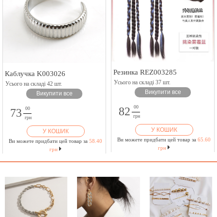
Резинка REZ003285
Каблучка K003026
Усього на складі 37 шт.
Усього на складі 42 шт.
Викупити все
Викупити все
00
82
00
73
грн
грн
У КОШИК
У КОШИК
Ви можете придбати цей товар за
65.60
Ви можете придбати цей товар за
58.40
грн
грн