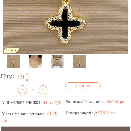
Сталь
00
Ціна:
89
грн
У КОШИК
Мінімальна знижка:
84.55 грн
До знижки
5%
залишилося
3000.00 грн
Максимальна знижка:
71.20
Ціна при покупці від:
5000.00 грн.
грн