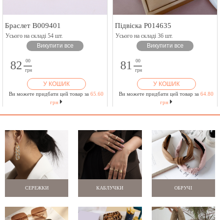
Браслет B009401
Підвіска P014635
Усього на складі 54 шт.
Усього на складі 36 шт.
Викупити все
Викупити все
00
00
82
81
грн
грн
У КОШИК
У КОШИК
Ви можете придбати цей товар за
65.60
Ви можете придбати цей товар за
64.80
грн
грн
СЕРЕЖКИ
КАБЛУЧКИ
ОБРУЧІ