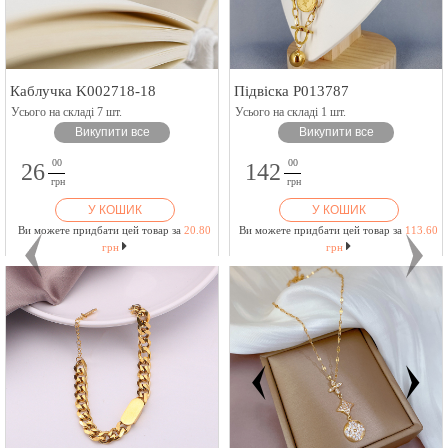
Каблучка K002718-18
Підвіска P013787
Усього на складі 7 шт.
Усього на складі 1 шт.
Викупити все
Викупити все
00
00
26
142
грн
грн
У КОШИК
У КОШИК
Ви можете придбати цей товар за
20.80
Ви можете придбати цей товар за
113.60
грн
грн