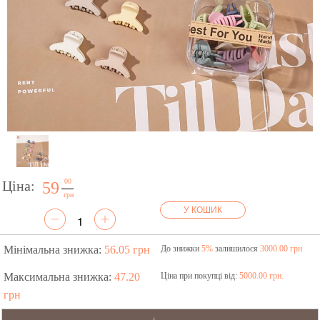
00
Ціна:
59
грн
У КОШИК
Мінімальна знижка:
56.05 грн
До знижки
5%
залишилося
3000.00 грн
Максимальна знижка:
47.20
Ціна при покупці від:
5000.00 грн.
грн