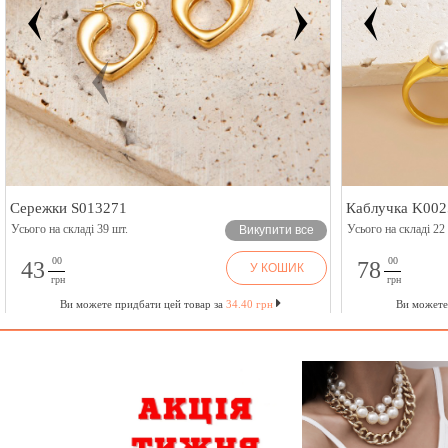
Сережки S013271
Каблучка K002
Усього на складі 39 шт.
Усього на складі 22
Викупити все
00
00
43
78
У КОШИК
грн
грн
Ви можете придбати цей товар за
34.40 грн
Ви можете