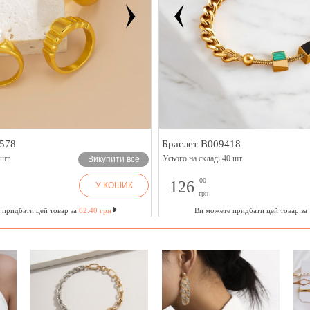
578
Браслет B009418
 шт.
Усього на складі 40 шт.
Викупити все
00
126
У КОШИК
грн
 придбати цей товар за
62.40 грн
Ви можете придбати цей товар за