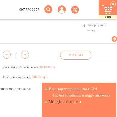
0
097 770 9957
0
грн
Повернутися
назад
У КОШИК
До знижки
5%
залишилося
3000.00 грн
Ціна при покупці від:
5000.00 грн.
 системою знижок
Вже зареєстровані на сайті
і хочете побачити вашу знижку?
Увійдіть на сайт