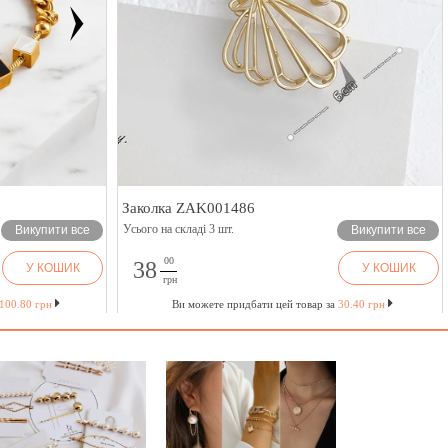
Заколка ZAK001486
Усього на складі 3 шт.
Викупити все
Викупити все
00
38
У КОШИК
У КОШИК
грн
100.80 грн
Ви можете придбати цей товар за
30.40 грн