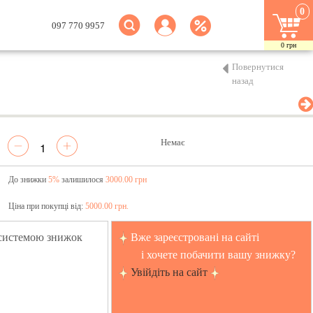
0
097 770 9957
0
грн
Повернутися
назад
Немає
До знижки
5%
залишилося
3000.00 грн
Ціна при покупці від:
5000.00 грн.
 системою знижок
Вже зареєстровані на сайті
і хочете побачити вашу знижку?
Увійдіть на сайт