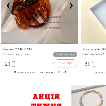
Заколка ZAK002344
Заколка ZAK002
Усього на складі 35 шт.
Усього на складі 20 ш
Викупити все
00
00
21
81
У КОШИК
грн
грн
Ви можете придбати цей товар за
16.80 грн
Ви можете п