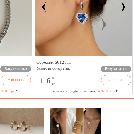
Сережки S012811
Усього на складі 2 шт.
Викупити все
Викупити все
00
116
У КОШИК
У КОШИК
грн
0.00 грн
Ви можете придбати цей товар за
92.80 грн