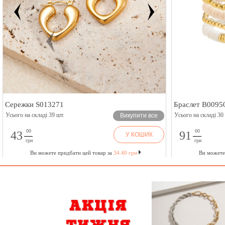
Сережки S013271
Браслет B0095
Усього на складі 39 шт.
Усього на складі 30
Викупити все
00
00
43
91
У КОШИК
грн
грн
Ви можете придбати цей товар за
34.40 грн
Ви можете