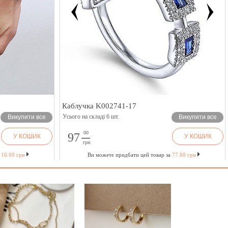
Каблучка K002741-17
Усього на складі 6 шт.
Викупити все
Викупити все
00
97
У КОШИК
У КОШИК
грн
а
16.00 грн
Ви можете придбати цей товар за
77.60 грн