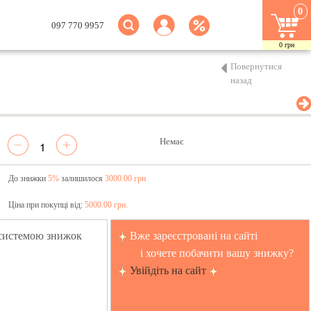
0
097 770 9957
0
грн
Повернутися
назад
Немає
До знижки
5%
залишилося
3000.00 грн
Ціна при покупці від:
5000.00 грн.
 системою знижок
Вже зареєстровані на сайті
і хочете побачити вашу знижку?
Увійдіть на сайт