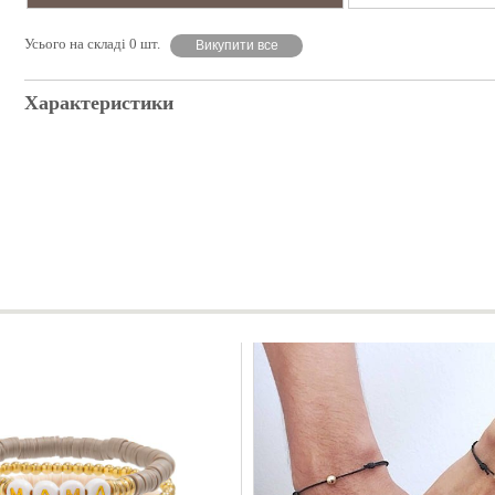
Усього на складі 0 шт.
Викупити все
Характеристики