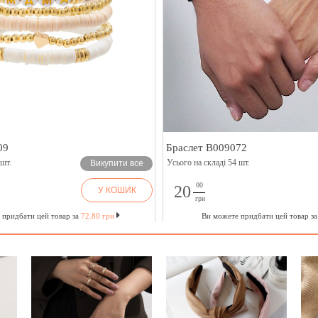
09
Браслет B009072
 шт.
Усього на складі 54 шт.
Викупити все
00
20
У КОШИК
грн
 придбати цей товар за
72.80 грн
Ви можете придбати цей товар з