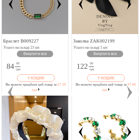
Браслет B009227
Заколка ZAK002199
Усього на складі 23 шт.
Усього на складі 5 шт.
Викупити все
Викупити все
00
00
84
122
грн
грн
У КОШИК
У КОШИК
Ви можете придбати цей товар за
67.20
Ви можете придбати цей товар за
97.60
грн
грн