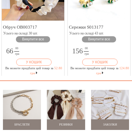
Обруч OB003717
Сережки S013177
Усього на складі 30 шт.
Усього на складі 43 шт.
Викупити все
Викупити все
00
00
66
156
грн
грн
У КОШИК
У КОШИК
Ви можете придбати цей товар за
52.80
Ви можете придбати цей товар за
124.80
грн
грн
БРАСЛЕТИ
РЕЗИНКИ
ЗАКОЛКИ